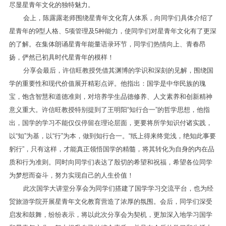
尽显星青年文化的独特魅力。
会上，陈露露老师围绕星青年文化育人体系，向同学们具体介绍了
星青年的9型人格、5项管理及5种能力，使同学们对星青年文化有了更深
的了解。在集体朗诵星青年能量语录环节，同学们热情向上、青春昂
扬，俨然已初具时代星青年的模样！
分享会最后，许信旺教授凭借其渊博的学识和深刻的见解，围绕国
学的重要性和现代价值展开精彩点评。他指出：国学是中华民族的瑰
宝，饱含智慧和道德准则，对培养学生品德修养、人文素养和创新精神
意义重大。许信旺教授特别提到了王明阳“知行合一”的哲学思想，他指
出，国学的学习不能仅仅停留在理论层面，更要将所学知识付诸实践，
以“知”为基，以“行”为本，做到知行合一。“纸上得来终觉浅，绝知此事要
躬行”，只有这样，才能真正领悟国学的精髓，将其转化为自身的内在品
质和行为准则。同时向同学们表达了殷切的希望和祝福，希望各位同学
为梦想而奋斗，努力实现自己的人生价值！
此次国学大讲堂分享会为同学们搭建了国学学习交流平台，也为经
贸旅游学院开展星青年文化教育营造了浓厚的氛围。会后，同学们深受
启发和鼓舞，纷纷表示，将以此次分享会为契机，更加深入地学习国学