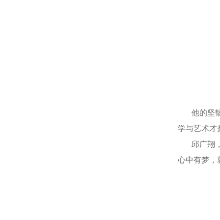
他的坚韧与
学与艺术才
邱广翔，这
心中有梦，