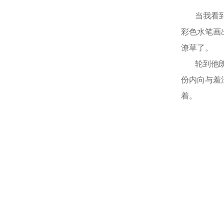
当我看到他
彩色水笔画
潦草了。
轮到他朗诵
份内向与羞
着。