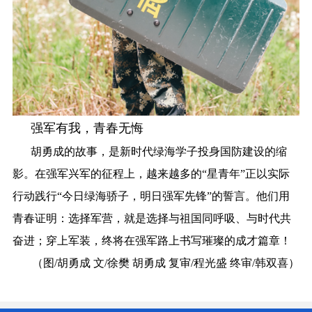
强军有我，青春无悔
胡勇成的故事，是新时代绿海学子投身国防建设的缩
影。在强军兴军的征程上，越来越多的“星青年”正以实际
行动践行“今日绿海骄子，明日强军先锋”的誓言。他们用
青春证明：选择军营，就是选择与祖国同呼吸、与时代共
奋进；穿上军装，终将在强军路上书写璀璨的成才篇章！
（图/胡勇成 文/徐樊 胡勇成 复审/程光盛 终审/韩双喜）