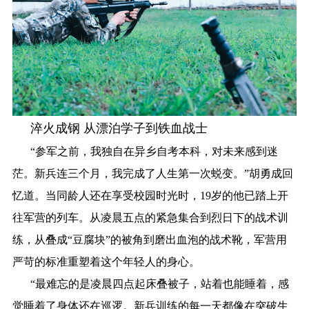
淬火成钢 从漂泊学子到铁血战士
“参军之前，我独自在异乡自考本科，对未来感到迷
茫。新兵连三个月，我完成了人生第一次蜕变。”胡勇成回
忆道。当同龄人还在享受校园时光时，19岁的他已踏上开
往军营的列车。从凌晨五点的紧急集合到烈日下的战术训
练，从叠成“豆腐块”的被角到磨出血泡的战术靴，军营用
严苛的标准重塑着这个年轻人的身心。
“最难忘的是凌晨四点起床叠被子，站着也能睡着，感
觉睡着了身体还在巡逻。新兵训练的每一天都像在突破生