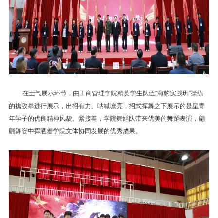
在士气展示环节，由工商管理学院精英学生队伍“海豹实践班”操练
的擒敌拳进行展示，出招有力、呐喊嘹亮，招式挥舞之下展示的是星青
年学子的优良精神风貌。紧接着，学院舞蹈队带来优美的舞蹈表演，翩
翩舞姿中挥洒着学院文体协同发展的优秀成果。