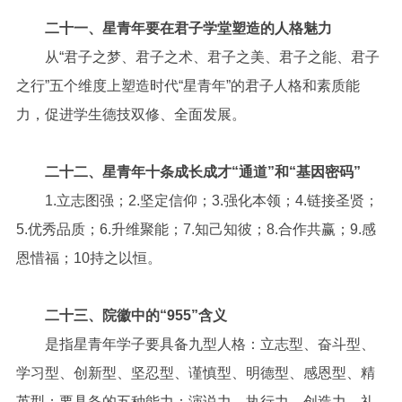
二十一、星青年要在君子学堂塑造的人格魅力
从“君子之梦、君子之术、君子之美、君子之能、君子
之行”五个维度上塑造时代“星青年”的君子人格和素质能
力，促进学生德技双修、全面发展。
二十二、星青年十条成长成才“通道”和“基因密码”
1.立志图强；2.坚定信仰；3.强化本领；4.链接圣贤；
5.优秀品质；6.升维聚能；7.知己知彼；8.合作共赢；9.感
恩惜福；10持之以恒。
二十三、院徽中的“955”含义
是指星青年学子要具备九型人格：立志型、奋斗型、
学习型、创新型、坚忍型、谨慎型、明德型、感恩型、精
英型；要具备的五种能力：演说力、执行力、创造力、礼